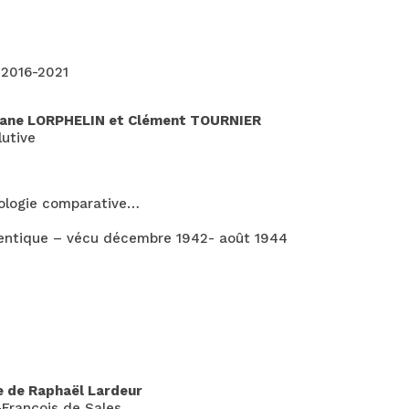
 2016-2021
uriane LORPHELIN et Clément TOURNIER
lutive
nologie comparative…
hentique – vécu décembre 1942- août 1944
 de Raphaël Lardeur
-François de Sales