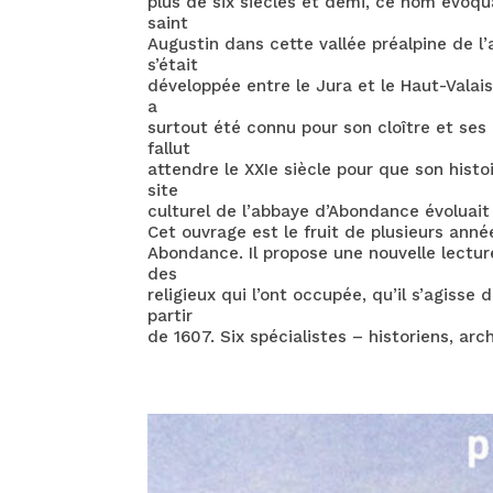
plus de six siècles et demi, ce nom évoqu
saint
Augustin dans cette vallée préalpine de 
s’était
développée entre le Jura et le Haut-Valai
a
surtout été connu pour son cloître et ses 
fallut
attendre le XXIe siècle pour que son histo
site
culturel de l’abbaye d’Abondance évoluait
Cet ouvrage est le fruit de plusieurs ann
Abondance. Il propose une nouvelle lecture
des
religieux qui l’ont occupée, qu’il s’agisse
partir
de 1607. Six spécialistes – historiens, ar