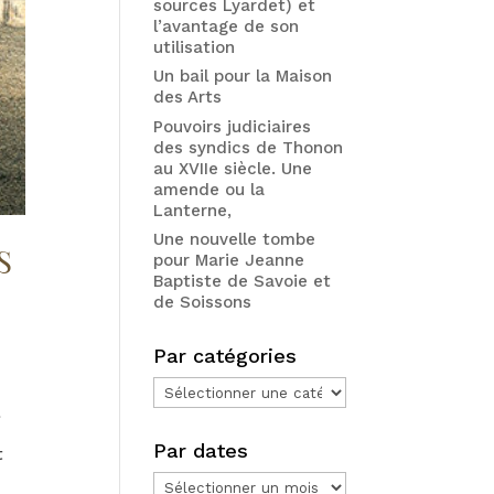
sources Lyardet) et
l’avantage de son
utilisation
Un bail pour la Maison
des Arts
Pouvoirs judiciaires
des syndics de Thonon
au XVIIe siècle. Une
amende ou la
Lanterne,
Une nouvelle tombe
S
pour Marie Jeanne
Baptiste de Savoie et
de Soissons
Par catégories
Par
catégories
l
Par dates
t
Par