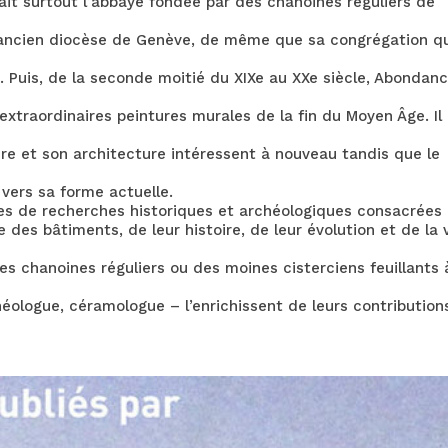
ait surtout l’abbaye fondée par des chanoines réguliers de
l’ancien diocèse de Genève, de même que sa congrégation q
s. Puis, de la seconde moitié du XIXe au XXe siècle, Abondan
extraordinaires peintures murales de la fin du Moyen Âge. Il
ire et son architecture intéressent à nouveau tandis que le
 vers sa forme actuelle.
ées de recherches historiques et archéologiques consacrées
 des bâtiments, de leur histoire, de leur évolution et de la 
 des chanoines réguliers ou des moines cisterciens feuillants 
chéologue, céramologue – l’enrichissent de leurs contribution