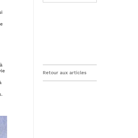
dates
ui
ce
 à
vie
Retour aux articles
à
s.