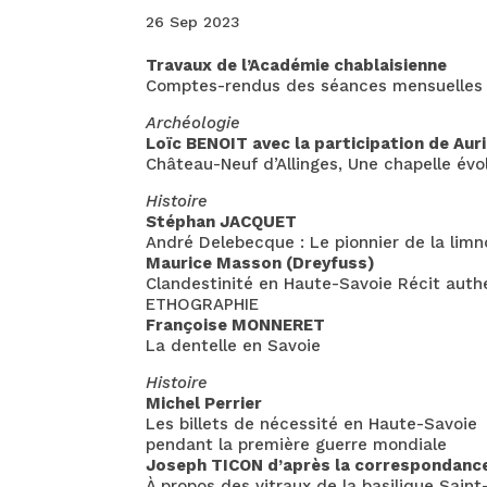
26 Sep 2023
Travaux de l’Académie chablaisienne
Comptes-rendus des séances mensuelles
Archéologie
Loïc BENOIT avec la participation de A
Château-Neuf d’Allinges, Une chapelle évo
Histoire
Stéphan JACQUET
André Delebecque : Le pionnier de la lim
Maurice Masson (Dreyfuss)
Clandestinité en Haute-Savoie Récit aut
ETHOGRAPHIE
Françoise MONNERET
La dentelle en Savoie
Histoire
Michel Perrier
Les billets de nécessité en Haute-Savoie
pendant la première guerre mondiale
Joseph TICON d’après la correspondance
À propos des vitraux de la basilique Saint